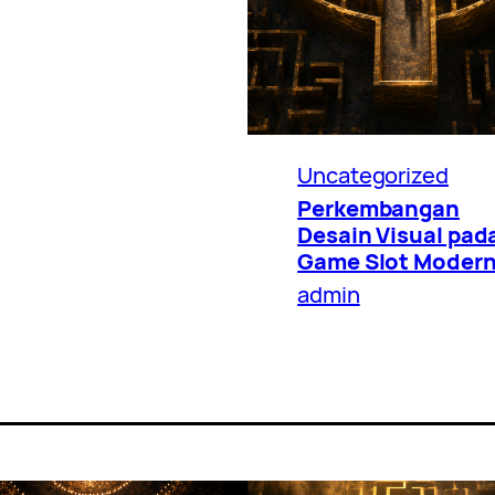
Uncategorized
Perkembangan
Desain Visual pad
Game Slot Moder
admin