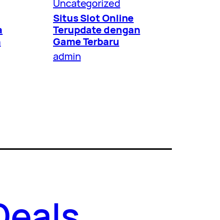
Uncategorized
Situs Slot Online
a
Terupdate dengan
n
Game Terbaru
admin
Deals
.