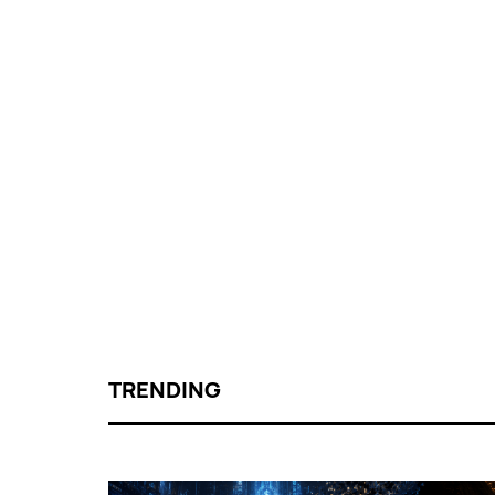
TRENDING