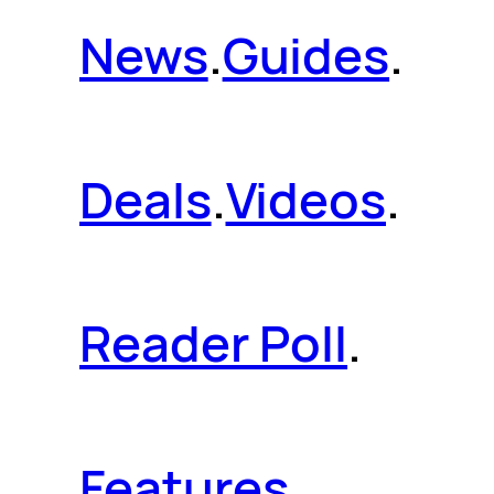
News
.
Guides
.
Deals
.
Videos
.
Reader Poll
.
Features
.