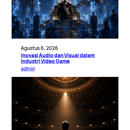
Agustus 6, 2026
Inovasi Audio dan Visual dalam
Industri Video Game
admin