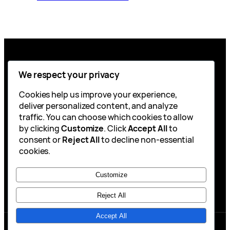
At Spiel, every click is an adventure in the
We respect your privacy
gaming world. Whether you’re a casual or
hardcore gamer, we’re your go-to for the
Cookies help us improve your experience,
latest news, tips, and trends.
deliver personalized content, and analyze
traffic. You can choose which cookies to allow
by clicking
Customize
. Click
Accept All
to
Subscribe to our newsletters. We’ll keep
consent or
Reject All
to decline non-essential
you in the loop.
cookies.
Facebook
Instagram
TikTok
Mastodon
YouTube
X
Twitch
Customize
Sample Page
Reject All
Accept All