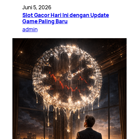
Juni 5, 2026
Slot Gacor Hari Ini dengan Update
Game Paling Baru
admin