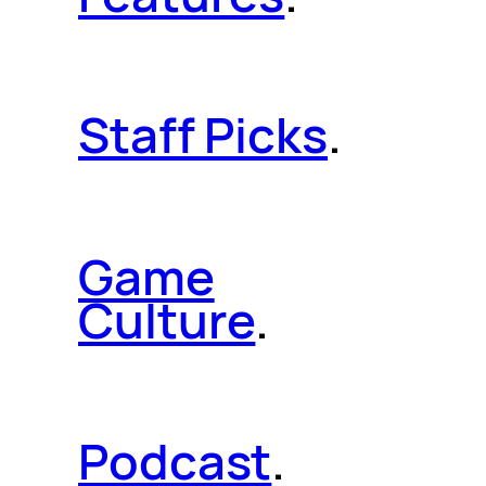
Staff Picks
.
Game
Culture
.
Podcast
.