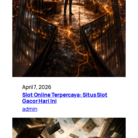
April 7, 2026
Slot Online Terpercaya: Situs Slot
Gacor Hari Ini
admin