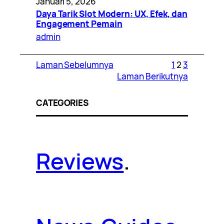
Januari 5, 2026
Daya Tarik Slot Modern: UX, Efek, dan
Engagement Pemain
admin
Laman Sebelumnya
1
2
3
Laman Berikutnya
CATEGORIES
Reviews
.