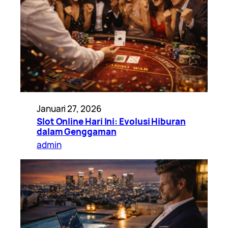
Januari 27, 2026
Slot Online Hari Ini: Evolusi Hiburan
dalam Genggaman
admin