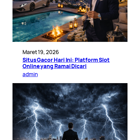
Maret 19, 2026
Situs Gacor Hari Ini: Platform Slot
Online yang Ramai Dicari
admin