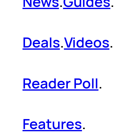
News
.
Guides
.
Deals
.
Videos
.
Reader Poll
.
Features
.