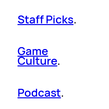
Staff Picks
.
Game
Culture
.
Podcast
.