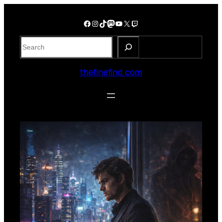
Lewati
ke
Facebook
Instagram
TikTok
Mastodon
YouTube
X
Twitch
konten
S
e
a
thefinefind.com
r
c
h