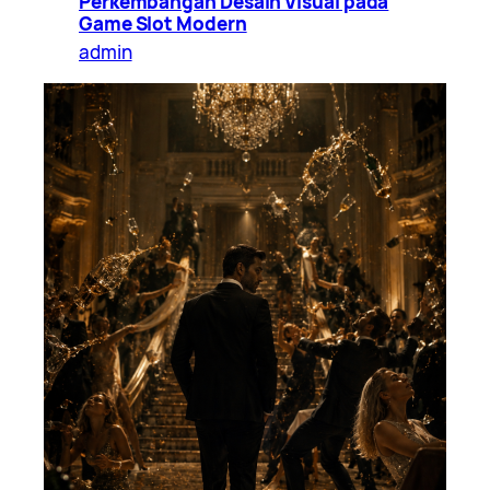
Perkembangan Desain Visual pada
Game Slot Modern
admin