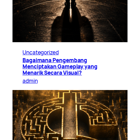
Uncategorized
Bagaimana Pengembang
Menciptakan Gameplay yang
Menarik Secara Visual?
admin