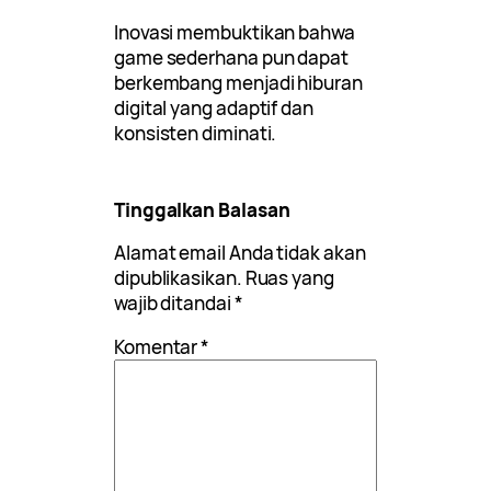
Inovasi membuktikan bahwa
game sederhana pun dapat
berkembang menjadi hiburan
digital yang adaptif dan
konsisten diminati.
Tinggalkan Balasan
Alamat email Anda tidak akan
dipublikasikan.
Ruas yang
wajib ditandai
*
Komentar
*