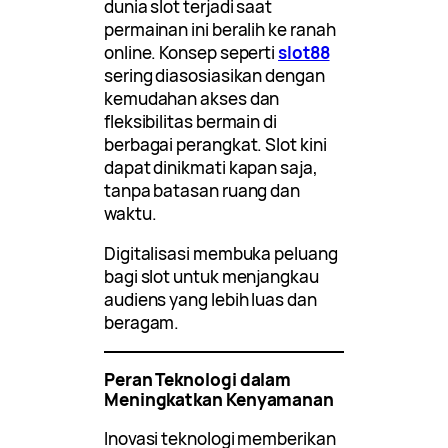
dunia slot terjadi saat
permainan ini beralih ke ranah
online. Konsep seperti
slot88
sering diasosiasikan dengan
kemudahan akses dan
fleksibilitas bermain di
berbagai perangkat. Slot kini
dapat dinikmati kapan saja,
tanpa batasan ruang dan
waktu.
Digitalisasi membuka peluang
bagi slot untuk menjangkau
audiens yang lebih luas dan
beragam.
Peran Teknologi dalam
Meningkatkan Kenyamanan
Inovasi teknologi memberikan