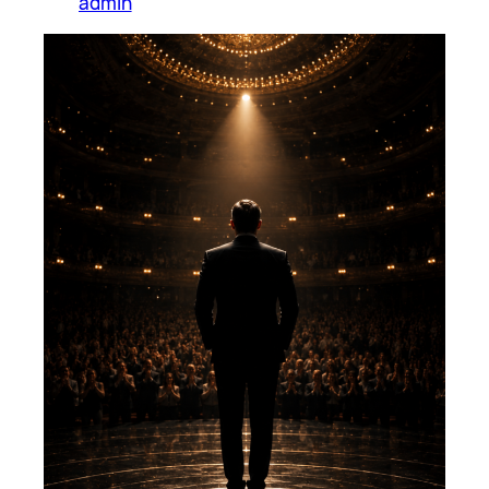
admin