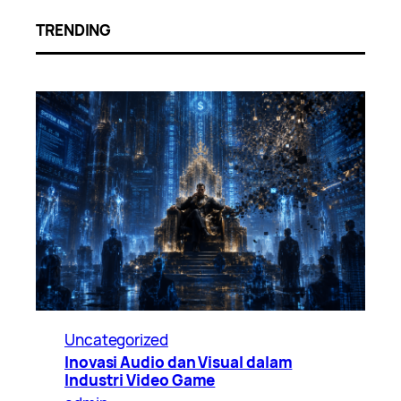
TRENDING
Uncategorized
Inovasi Audio dan Visual dalam
Industri Video Game