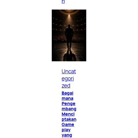
n
Uncat
egori
zed
Bagai
mana
Penge
mbang
Menci
ptakan
Game
play
yang