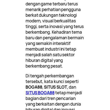
dengan game terbaru terus
menarik perhatian pengguna
berkat dukungan teknologi
modern, visual berkualitas
tinggi, serta inovasi yang terus
berkembang. Kehadiran tema
baru dan pengalaman bermain
yang semakin interaktif
membuat industri ini tetap
menjadi salah satu sektor
hiburan digital yang
berkembang pesat.
Di tengah perkembangan
tersebut, kata kunci seperti
BOGA88
,
SITUS SLOT
, dan
SITUS BOGA88
tetap menjadi
bagian dari tren pencarian
yang berkaitan dengan dunia
hiburan digital dan inovasi