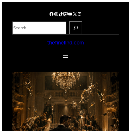
Lewati
ke
Facebook
Instagram
TikTok
Mastodon
YouTube
X
Twitch
konten
S
e
a
thefinefind.com
r
c
h