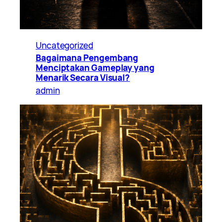
Uncategorized
Bagaimana Pengembang
Menciptakan Gameplay yang
Menarik Secara Visual?
admin