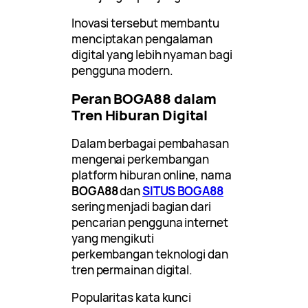
Inovasi tersebut membantu
menciptakan pengalaman
digital yang lebih nyaman bagi
pengguna modern.
Peran BOGA88 dalam
Tren Hiburan Digital
Dalam berbagai pembahasan
mengenai perkembangan
platform hiburan online, nama
BOGA88
dan
SITUS BOGA88
sering menjadi bagian dari
pencarian pengguna internet
yang mengikuti
perkembangan teknologi dan
tren permainan digital.
Popularitas kata kunci