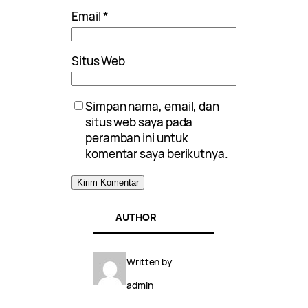
Email
*
Situs Web
Simpan nama, email, dan
situs web saya pada
peramban ini untuk
komentar saya berikutnya.
AUTHOR
Written by
admin