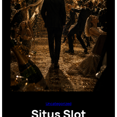
Uncategorized
Situs Slot