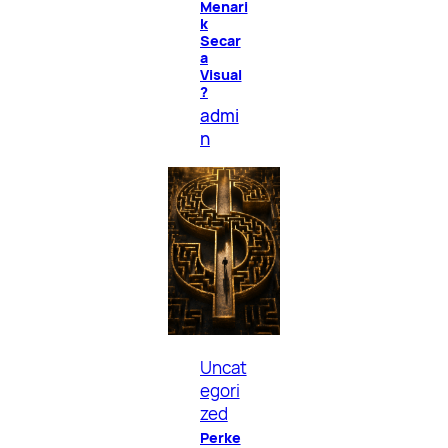
Menari
k
Secar
a
Visual
?
admi
n
Uncat
egori
zed
Perke